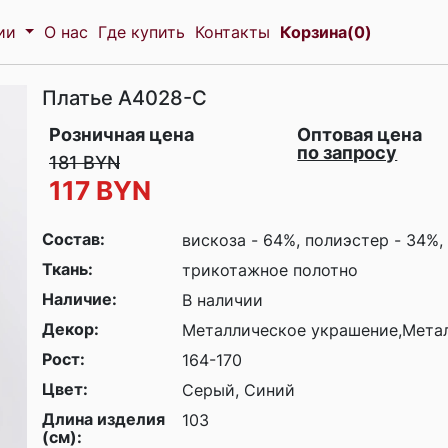
ции
О нас
Где купить
Контакты
Корзина(0)
Платье
A4028-С
Розничная цена
Оптовая цена
по запросу
181 BYN
117 BYN
Состав:
вискоза - 64%, полиэстер - 34%,
Ткань:
трикотажное полотно
Наличие:
В наличии
Декор:
Металлическое украшение,Мета
Рост:
164-170
Цвет:
Серый, Синий
Длина изделия
103
(см):