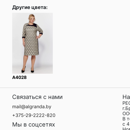
Другие цвета:
A4028
Связаться с нами
На
РЕ
mail@algranda.by
г.Б
ОО
+375-29-2222-820
В 
Мы в соцсетях
с 4
Но