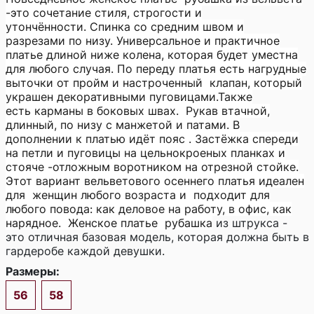
-это сочетание стиля, строгости и
утончённости. Спинка со средним швом и
разрезами по низу. Универсальное и практичное
платье длиной ниже колена, которая будет уместна
для любого случая. По переду платья есть нагрудные
выточки от пройм и настроченный клапан, который
украшен декоративными пуговицами.Также
есть карманы в боковых швах. Рукав втачной,
длинный, по низу с манжетой и патами. В
дополнении к платью идёт пояс . Застёжка спереди
на петли и пуговицы на цельнокроеных планках и
стояче -отложным воротником на отрезной стойке.
Этот вариант вельветового осеннего платья идеален
для женщин любого возраста и подходит для
любого повода: как деловое на работу, в офис, как
нарядное. Женское платье рубашка
из штрукса -
это отличная базовая модель, которая должна быть в
гардеробе каждой девушки.
Размеры:
56
58