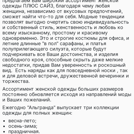
предлагаем Вам широкий ассортимент женской
одежды ПЛЮС САЙЗ, благодаря чему любая
женщина, независимо от вкусовых предпочтений,
сможет найти что-то для себя. Модные тенденции
позволят выгодно очертить свою индивидуальность
и собственный стиль, женственность и любовь ко
всему изысканному, простому и красивому
одновременно. Это и строгие костюмы для офиса, и
летние длинные "в пол" сарафаны, и платья
полуприлегающего силуэта, которые будут
подчеркивать все Ваши достоинства, и изделия
свободного кроя, способные скрыть даже мелкие
недостатки, придав Вам уверенность и роскошный
вид. Есть наряды как для повседневной носки , так
и для деловой встречи, дружественной вечеринки и
торжества.
Ассортимент женской одежды больших размеров
постоянно обновляется исходя из направлений моды
и Ваших пожеланий.
Ежегодно "Альгранда" выпускает три коллекции
одежды для полных женщин:
весна-лето;
осень-зима;
праздничная.