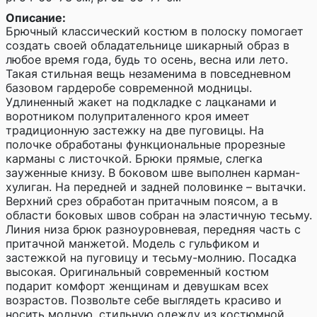
Описание:
Брючный классический костюм в полоску помогает
создать своей обладательнице шикарный образ в
любое время года, будь то осень, весна или лето.
Такая стильная вещь незаменима в повседневном
базовом гардеробе современной модницы.
Удлиненный жакет на подкладке с лацканами и
воротником полуприталенного кроя имеет
традиционную застежку на две пуговицы. На
полочке обработаны функциональные прорезные
карманы с листочкой. Брюки прямые, слегка
зауженные книзу. В боковом шве выполнен карман-
хулиган. На передней и задней половинке – вытачки.
Верхний срез обработан притачным поясом, а в
области боковых швов собран на эластичную тесьму.
Линия низа брюк разноуровневая, передняя часть с
притачной манжетой. Модель с гульфиком и
застежкой на пуговицу и тесьму-молнию. Посадка
высокая. Оригинальный современный костюм
подарит комфорт женщинам и девушкам всех
возрастов. Позвольте себе выглядеть красиво и
носить модную, стильную одежду из костюмной